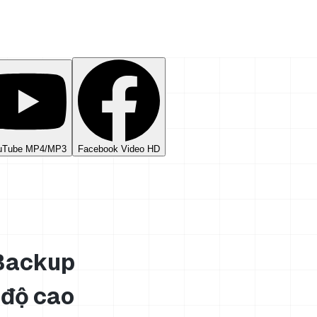
uTube MP4/MP3
Facebook Video HD
 Backup
 độ cao