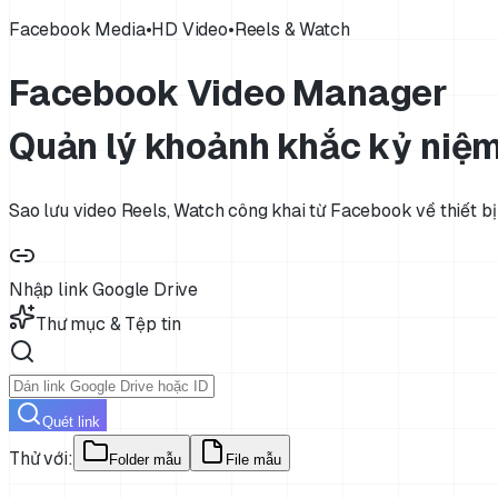
Facebook Media
•
HD Video
•
Reels & Watch
Facebook Video Manager
Quản lý khoảnh khắc kỷ niệ
Sao lưu video Reels, Watch công khai từ Facebook về thiết bị
Nhập link Google Drive
Thư mục & Tệp tin
Quét link
Thử với:
Folder mẫu
File mẫu