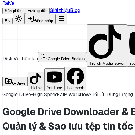
TaiVe
Giới thiệu
Blog
Sản phẩm
Hướng dẫn
EN
Đăng nhập
Dịch Vụ Tiện Ích
Google Drive Backup
TikTok Media Saver
Yo
G-Drive
TikTok
YouTube
Facebook
Google Drive
•
High Speed
•
ZIP Workflow
•
Tối Ưu Dung Lượng
Google Drive Downloader &
Quản lý & Sao lưu tệp tin tốc