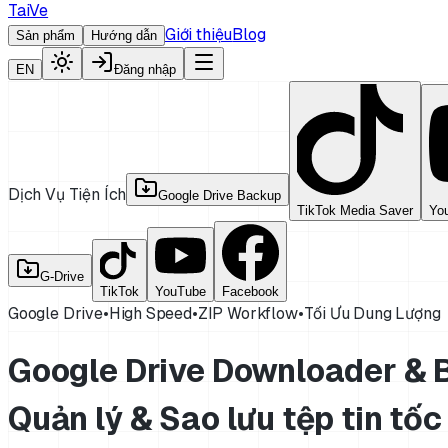
TaiVe
Giới thiệu
Blog
Sản phẩm
Hướng dẫn
EN
Đăng nhập
Dịch Vụ Tiện Ích
Google Drive Backup
TikTok Media Saver
Yo
G-Drive
TikTok
YouTube
Facebook
Google Drive
•
High Speed
•
ZIP Workflow
•
Tối Ưu Dung Lượng
Google Drive Downloader &
Quản lý & Sao lưu tệp tin tốc