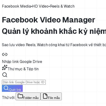
Facebook Media
•
HD Video
•
Reels & Watch
Facebook Video Manager
Quản lý khoảnh khắc kỷ niệ
Sao lưu video Reels, Watch công khai từ Facebook về thiết bị
Nhập link Google Drive
Thư mục & Tệp tin
Quét link
Thử với:
Folder mẫu
File mẫu