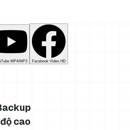
uTube MP4/MP3
Facebook Video HD
 Backup
 độ cao