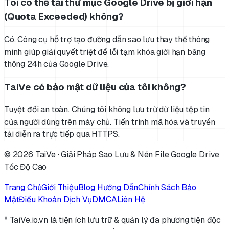
Tôi có thể tải thư mục Google Drive bị giới hạn
(Quota Exceeded) không?
Có. Công cụ hỗ trợ tạo đường dẫn sao lưu thay thế thông
minh giúp giải quyết triệt để lỗi tạm khóa giới hạn băng
thông 24h của Google Drive.
TaiVe có bảo mật dữ liệu của tôi không?
Tuyệt đối an toàn. Chúng tôi không lưu trữ dữ liệu tệp tin
của người dùng trên máy chủ. Tiến trình mã hóa và truyền
tải diễn ra trực tiếp qua HTTPS.
©
2026
TaiVe · Giải Pháp Sao Lưu & Nén File Google Drive
Tốc Độ Cao
Trang Chủ
Giới Thiệu
Blog Hướng Dẫn
Chính Sách Bảo
Mật
Điều Khoản Dịch Vụ
DMCA
Liên Hệ
* TaiVe.io.vn là tiện ích lưu trữ & quản lý đa phương tiện độc