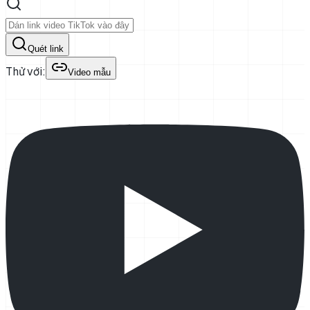
Quét link
Thử với:
Video mẫu